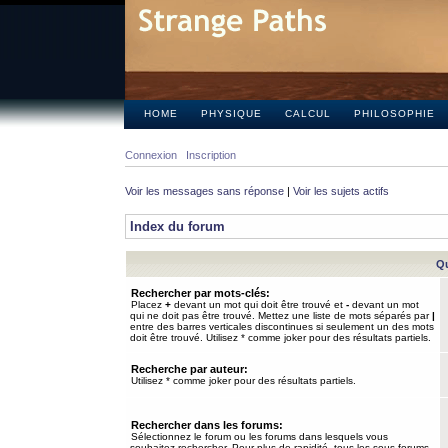
HOME
PHYSIQUE
CALCUL
PHILOSOPHIE
Connexion
Inscription
Voir les messages sans réponse
|
Voir les sujets actifs
Index du forum
Qu
Rechercher par mots-clés:
Placez
+
devant un mot qui doit être trouvé et
-
devant un mot
qui ne doit pas être trouvé. Mettez une liste de mots séparés par
|
entre des barres verticales discontinues si seulement un des mots
doit être trouvé. Utilisez * comme joker pour des résultats partiels.
Recherche par auteur:
Utilisez * comme joker pour des résultats partiels.
Rechercher dans les forums:
Sélectionnez le forum ou les forums dans lesquels vous
souhaitez rechercher. Pour plus de rapidité, tous les sous-forums