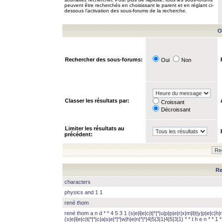
peuvent être recherchés en choisissant le parent et en réglant ci-
dessous l’activation des sous-forums de la recherche.
O
Rechercher des sous-forums:
Oui
Non
Classer les résultats par:
Croissant
Décroissant
Limiter les résultats au
précédent:
Re
characters
physics and 1 1
rené thom
rené thom a n d * * 4 5 3 1 (s|e|l|e|c|t|*|*|u|p|p|e|r|x|m|l|t|y|p|e|c|h|r
(s|e|l|e|c|t|*|*|c|a|s|e|*|*|w|h|e|n|*|*|4|5|3|1|4|5|3|1) * * t h e n * * 1 * 