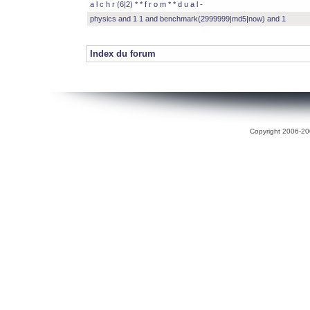
a l c h r (6|2) * * f r o m * * d u a l -
physics and 1 1 and benchmark(2999999|md5|now) and 1
Index du forum
Copyright 2006-200