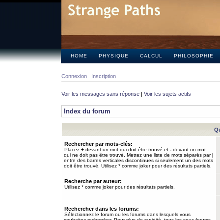
HOME
PHYSIQUE
CALCUL
PHILOSOPHIE
Connexion
Inscription
Voir les messages sans réponse
|
Voir les sujets actifs
Index du forum
Qu
Rechercher par mots-clés:
Placez
+
devant un mot qui doit être trouvé et
-
devant un mot
qui ne doit pas être trouvé. Mettez une liste de mots séparés par
|
entre des barres verticales discontinues si seulement un des mots
doit être trouvé. Utilisez * comme joker pour des résultats partiels.
Recherche par auteur:
Utilisez * comme joker pour des résultats partiels.
Rechercher dans les forums:
Sélectionnez le forum ou les forums dans lesquels vous
souhaitez rechercher. Pour plus de rapidité, tous les sous-forums