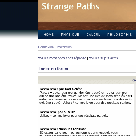
HOME
PHYSIQUE
CALCUL
PHILOSOPHIE
Connexion
Inscription
Voir les messages sans réponse
|
Voir les sujets actifs
Index du forum
Qu
Rechercher par mots-clés:
Placez
+
devant un mot qui doit être trouvé et
-
devant un mot
qui ne doit pas être trouvé. Mettez une liste de mots séparés par
|
entre des barres verticales discontinues si seulement un des mots
doit être trouvé. Utilisez * comme joker pour des résultats partiels.
Recherche par auteur:
Utilisez * comme joker pour des résultats partiels.
Rechercher dans les forums:
Sélectionnez le forum ou les forums dans lesquels vous
souhaitez rechercher. Pour plus de rapidité, tous les sous-forums