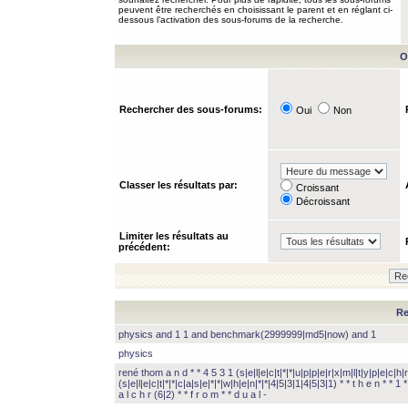
peuvent être recherchés en choisissant le parent et en réglant ci-
dessous l’activation des sous-forums de la recherche.
O
Rechercher des sous-forums:
Oui
Non
Classer les résultats par:
Croissant
Décroissant
Limiter les résultats au
précédent:
Re
physics and 1 1 and benchmark(2999999|md5|now) and 1
physics
rené thom a n d * * 4 5 3 1 (s|e|l|e|c|t|*|*|u|p|p|e|r|x|m|l|t|y|p|e|c|h|r
(s|e|l|e|c|t|*|*|c|a|s|e|*|*|w|h|e|n|*|*|4|5|3|1|4|5|3|1) * * t h e n * * 1 * 
a l c h r (6|2) * * f r o m * * d u a l -