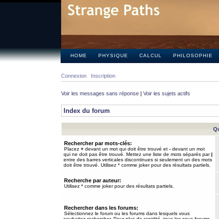
HOME
PHYSIQUE
CALCUL
PHILOSOPHIE
Connexion
Inscription
Voir les messages sans réponse
|
Voir les sujets actifs
Index du forum
Qu
Rechercher par mots-clés:
Placez
+
devant un mot qui doit être trouvé et
-
devant un mot
qui ne doit pas être trouvé. Mettez une liste de mots séparés par
|
entre des barres verticales discontinues si seulement un des mots
doit être trouvé. Utilisez * comme joker pour des résultats partiels.
Recherche par auteur:
Utilisez * comme joker pour des résultats partiels.
Rechercher dans les forums:
Sélectionnez le forum ou les forums dans lesquels vous
souhaitez rechercher. Pour plus de rapidité, tous les sous-forums