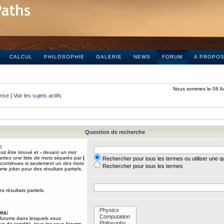
CALCUL
PHILOSOPHIE
GALERIE
NEWS
FORUM
A PROPO
Nous sommes le 08 A
onse
|
Voir les sujets actifs
Question de recherche
:
it être trouvé et
-
devant un mot
Mettez une liste de mots séparés par
|
Rechercher pour tous les termes ou utiliser une 
iscontinues si seulement un des mots
Rechercher pour tous les termes
mme joker pour des résultats partiels.
s résultats partiels.
ums:
 forums dans lesquels vous
us de rapidité, tous les sous-forums