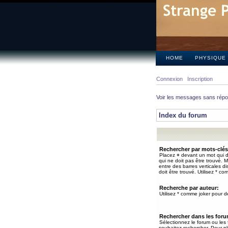
HOME
PHYSIQUE
Connexion
Inscription
Voir les messages sans rép
Index du forum
Rechercher par mots-clés
Placez
+
devant un mot qui do
qui ne doit pas être trouvé. 
entre des barres verticales d
doit être trouvé. Utilisez * co
Recherche par auteur:
Utilisez * comme joker pour de
Rechercher dans les for
Sélectionnez le forum ou les
souhaitez rechercher. Pour pl