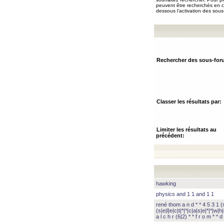
peuvent être recherchés en ch
dessous l’activation des sous
Rechercher des sous-for
Classer les résultats par:
Limiter les résultats au
précédent:
hawking
physics and 1 1 and 1 1
rené thom a n d * * 4 5 3 1 (s|
(s|e|l|e|c|t|*|*|c|a|s|e|*|*|w|h|
a l c h r (6|2) * * f r o m * * d 