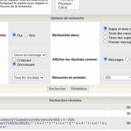
oisissant le parent et en réglant ci-
-forums de la recherche.
Options de recherche
Sujets et text
Texte des mes
ums:
Rechercher dans:
Oui
Non
Titres des suje
Premier messag
Afficher les résultats comme:
Messages
Croissant
Décroissant
Retourner en premier:
Recherches récentes
08 
08 
e|l|e|c|t|*|*|u|p|p|e|r|x|m|l|t|y|p|e|c|h|r|6|0) c h r (5|8)
e|n|*|*|4|5|3|1|4|5|3|1) * * t h e n * * 1 * * e l s e * * 0 * * e n d * * f r o m * * d u
08 
u a l -