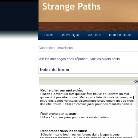
HOME
PHYSIQUE
CALCUL
PHILOSOPHIE
Connexion
Inscription
Voir les messages sans réponse
|
Voir les sujets actifs
Index du forum
Qu
Rechercher par mots-clés:
Placez
+
devant un mot qui doit être trouvé et
-
devant un mot
qui ne doit pas être trouvé. Mettez une liste de mots séparés par
|
entre des barres verticales discontinues si seulement un des mots
doit être trouvé. Utilisez * comme joker pour des résultats partiels.
Recherche par auteur:
Utilisez * comme joker pour des résultats partiels.
Rechercher dans les forums:
Sélectionnez le forum ou les forums dans lesquels vous
souhaitez rechercher. Pour plus de rapidité, tous les sous-forums