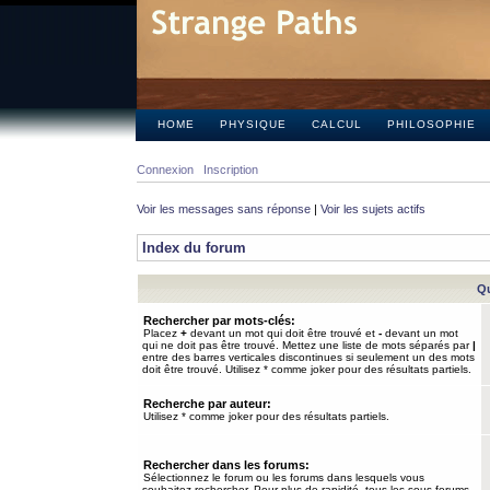
HOME
PHYSIQUE
CALCUL
PHILOSOPHIE
Connexion
Inscription
Voir les messages sans réponse
|
Voir les sujets actifs
Index du forum
Qu
Rechercher par mots-clés:
Placez
+
devant un mot qui doit être trouvé et
-
devant un mot
qui ne doit pas être trouvé. Mettez une liste de mots séparés par
|
entre des barres verticales discontinues si seulement un des mots
doit être trouvé. Utilisez * comme joker pour des résultats partiels.
Recherche par auteur:
Utilisez * comme joker pour des résultats partiels.
Rechercher dans les forums:
Sélectionnez le forum ou les forums dans lesquels vous
souhaitez rechercher. Pour plus de rapidité, tous les sous-forums