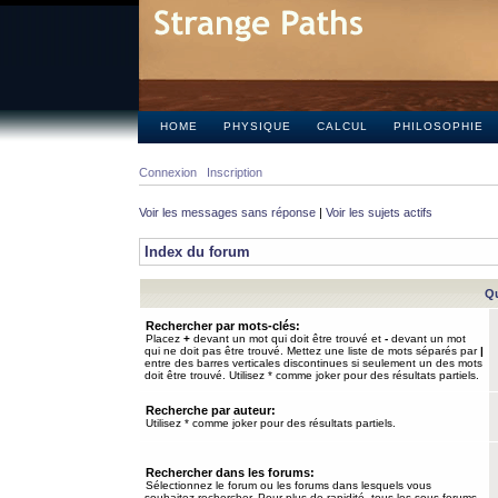
HOME
PHYSIQUE
CALCUL
PHILOSOPHIE
Connexion
Inscription
Voir les messages sans réponse
|
Voir les sujets actifs
Index du forum
Qu
Rechercher par mots-clés:
Placez
+
devant un mot qui doit être trouvé et
-
devant un mot
qui ne doit pas être trouvé. Mettez une liste de mots séparés par
|
entre des barres verticales discontinues si seulement un des mots
doit être trouvé. Utilisez * comme joker pour des résultats partiels.
Recherche par auteur:
Utilisez * comme joker pour des résultats partiels.
Rechercher dans les forums:
Sélectionnez le forum ou les forums dans lesquels vous
souhaitez rechercher. Pour plus de rapidité, tous les sous-forums