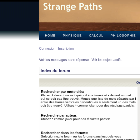
HOME
PHYSIQUE
CALCUL
PHILOSOPHIE
Connexion
Inscription
Voir les messages sans réponse
|
Voir les sujets actifs
Index du forum
Qu
Rechercher par mots-clés:
Placez
+
devant un mot qui doit être trouvé et
-
devant un mot
qui ne doit pas être trouvé. Mettez une liste de mots séparés par
|
entre des barres verticales discontinues si seulement un des mots
doit être trouvé. Utilisez * comme joker pour des résultats partiels.
Recherche par auteur:
Utilisez * comme joker pour des résultats partiels.
Rechercher dans les forums:
Sélectionnez le forum ou les forums dans lesquels vous
souhaitez rechercher. Pour plus de rapidité, tous les sous-forums