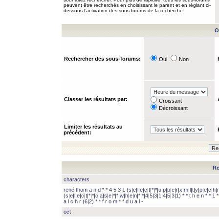
peuvent être recherchés en choisissant le parent et en réglant ci-
dessous l’activation des sous-forums de la recherche.
O
Rechercher des sous-forums:
Oui
Non
Classer les résultats par:
Croissant
Décroissant
Limiter les résultats au
précédent:
Re
characters
rené thom a n d * * 4 5 3 1 (s|e|l|e|c|t|*|*|u|p|p|e|r|x|m|l|t|y|p|e|c|h|r
(s|e|l|e|c|t|*|*|c|a|s|e|*|*|w|h|e|n|*|*|4|5|3|1|4|5|3|1) * * t h e n * * 1 * 
a l c h r (6|2) * * f r o m * * d u a l -
oct