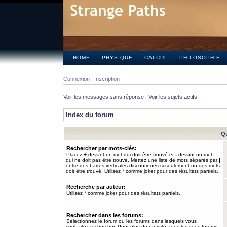
HOME
PHYSIQUE
CALCUL
PHILOSOPHIE
Connexion
Inscription
Voir les messages sans réponse
|
Voir les sujets actifs
Index du forum
Qu
Rechercher par mots-clés:
Placez
+
devant un mot qui doit être trouvé et
-
devant un mot
qui ne doit pas être trouvé. Mettez une liste de mots séparés par
|
entre des barres verticales discontinues si seulement un des mots
doit être trouvé. Utilisez * comme joker pour des résultats partiels.
Recherche par auteur:
Utilisez * comme joker pour des résultats partiels.
Rechercher dans les forums:
Sélectionnez le forum ou les forums dans lesquels vous
souhaitez rechercher. Pour plus de rapidité, tous les sous-forums