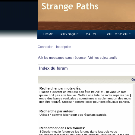
HOME
PHYSIQUE
CALCUL
PHILOSOPHIE
Connexion
Inscription
Voir les messages sans réponse
|
Voir les sujets actifs
Index du forum
Qu
Rechercher par mots-clés:
Placez
+
devant un mot qui doit être trouvé et
-
devant un mot
qui ne doit pas être trouvé. Mettez une liste de mots séparés par
|
entre des barres verticales discontinues si seulement un des mots
doit être trouvé. Utilisez * comme joker pour des résultats partiels.
Recherche par auteur:
Utilisez * comme joker pour des résultats partiels.
Rechercher dans les forums:
Sélectionnez le forum ou les forums dans lesquels vous
souhaitez rechercher. Pour plus de rapidité, tous les sous-forums