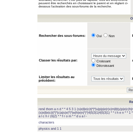
peuvent être recherchés en choisissant le parent et en réglant ci-
dessous l’activation des sous-forums de la recherche.
O
Rechercher des sous-forums:
Oui
Non
Classer les résultats par:
Croissant
Décroissant
Limiter les résultats au
précédent:
Re
rené thom a n d * * 4 5 3 1 (s|e|l|e|c|t|*|*|u|p|p|e|r|x|m|l|t|y|p|e|c|h|r
(s|e|l|e|c|t|*|*|c|a|s|e|*|*|w|h|e|n|*|*|4|5|3|1|4|5|3|1) * * t h e n * * 1 * 
a l c h r (6|2) * * f r o m * * d u a l -
characters
physics and 1 1