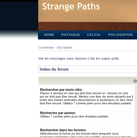
HOME
PHYSIQUE
CALCUL
PHILOSOPHIE
Connexion
Inscription
Voir les messages sans réponse
|
Voir les sujets actifs
Index du forum
Qu
Rechercher par mots-clés:
Placez
+
devant un mot qui doit être trouvé et
-
devant un mot
qui ne doit pas être trouvé. Mettez une liste de mots séparés par
|
entre des barres verticales discontinues si seulement un des mots
doit être trouvé. Utilisez * comme joker pour des résultats partiels.
Recherche par auteur:
Utilisez * comme joker pour des résultats partiels.
Rechercher dans les forums:
Sélectionnez le forum ou les forums dans lesquels vous
souhaitez rechercher. Pour plus de rapidité, tous les sous-forums