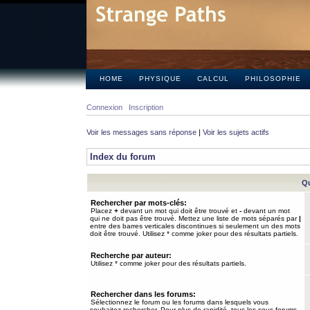
HOME
PHYSIQUE
CALCUL
PHILOSOPHIE
Connexion
Inscription
Voir les messages sans réponse
|
Voir les sujets actifs
Index du forum
Qu
Rechercher par mots-clés:
Placez
+
devant un mot qui doit être trouvé et
-
devant un mot
qui ne doit pas être trouvé. Mettez une liste de mots séparés par
|
entre des barres verticales discontinues si seulement un des mots
doit être trouvé. Utilisez * comme joker pour des résultats partiels.
Recherche par auteur:
Utilisez * comme joker pour des résultats partiels.
Rechercher dans les forums:
Sélectionnez le forum ou les forums dans lesquels vous
souhaitez rechercher. Pour plus de rapidité, tous les sous-forums