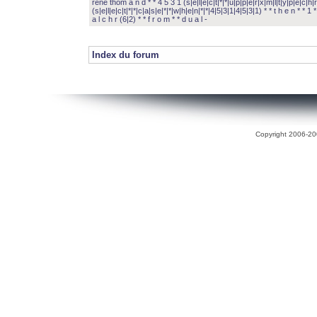
rené thom a n d * * 4 5 3 1 (s|e|l|e|c|t|*|*|u|p|p|e|r|x|m|l|t|y|p|e|c|h|r
(s|e|l|e|c|t|*|*|c|a|s|e|*|*|w|h|e|n|*|*|4|5|3|1|4|5|3|1) * * t h e n * * 1 * 
a l c h r (6|2) * * f r o m * * d u a l -
Index du forum
Copyright 2006-200