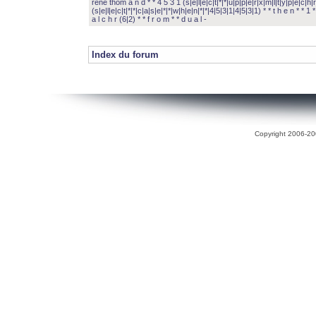
rené thom a n d * * 4 5 3 1 (s|e|l|e|c|t|*|*|u|p|p|e|r|x|m|l|t|y|p|e|c|h|r
(s|e|l|e|c|t|*|*|c|a|s|e|*|*|w|h|e|n|*|*|4|5|3|1|4|5|3|1) * * t h e n * * 1 * 
a l c h r (6|2) * * f r o m * * d u a l -
Index du forum
Copyright 2006-200