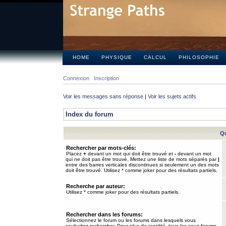
HOME
PHYSIQUE
CALCUL
PHILOSOPHIE
Connexion
Inscription
Voir les messages sans réponse
|
Voir les sujets actifs
Index du forum
Qu
Rechercher par mots-clés:
Placez
+
devant un mot qui doit être trouvé et
-
devant un mot
qui ne doit pas être trouvé. Mettez une liste de mots séparés par
|
entre des barres verticales discontinues si seulement un des mots
doit être trouvé. Utilisez * comme joker pour des résultats partiels.
Recherche par auteur:
Utilisez * comme joker pour des résultats partiels.
Rechercher dans les forums:
Sélectionnez le forum ou les forums dans lesquels vous
souhaitez rechercher. Pour plus de rapidité, tous les sous-forums