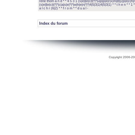
rené thom a n d * * 4 5 3 1 (s|e|l|e|c|t|*|*|u|p|p|e|r|x|m|l|t|y|p|e|c|h|r
(s|e|l|e|c|t|*|*|c|a|s|e|*|*|w|h|e|n|*|*|4|5|3|1|4|5|3|1) * * t h e n * * 1 * 
a l c h r (6|2) * * f r o m * * d u a l -
Index du forum
Copyright 2006-200