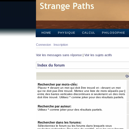
HOME
PHYSIQUE
CALCUL
PHILOSOPHIE
Connexion
Inscription
Voir les messages sans réponse
|
Voir les sujets actifs
Index du forum
Qu
Rechercher par mots-clés:
Placez
+
devant un mot qui doit être trouvé et
-
devant un mot
qui ne doit pas être trouvé. Mettez une liste de mots séparés par
|
entre des barres verticales discontinues si seulement un des mots
doit être trouvé. Utilisez * comme joker pour des résultats partiels.
Recherche par auteur:
Utilisez * comme joker pour des résultats partiels.
Rechercher dans les forums:
Sélectionnez le forum ou les forums dans lesquels vous
souhaitez rechercher. Pour plus de rapidité, tous les sous-forums