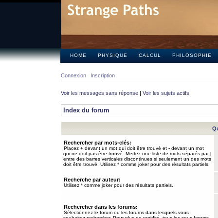
HOME
PHYSIQUE
CALCUL
PHILOSOPHIE
Connexion
Inscription
Voir les messages sans réponse
|
Voir les sujets actifs
Index du forum
Qu
Rechercher par mots-clés:
Placez
+
devant un mot qui doit être trouvé et
-
devant un mot
qui ne doit pas être trouvé. Mettez une liste de mots séparés par
|
entre des barres verticales discontinues si seulement un des mots
doit être trouvé. Utilisez * comme joker pour des résultats partiels.
Recherche par auteur:
Utilisez * comme joker pour des résultats partiels.
Rechercher dans les forums:
Sélectionnez le forum ou les forums dans lesquels vous
souhaitez rechercher. Pour plus de rapidité, tous les sous-forums