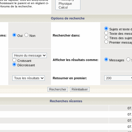
oisissant le parent et en réglant ci-
-forums de la recherche.
Options de recherche
Sujets et text
Texte des mes
ums:
Rechercher dans:
Oui
Non
Titres des suje
Premier messag
Afficher les résultats comme:
Messages
Croissant
Décroissant
Retourner en premier:
Recherches récentes
07 
07 
07 
07 