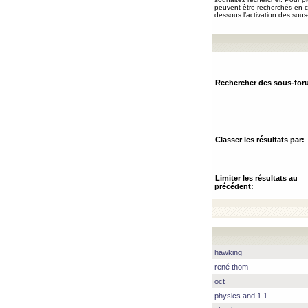
peuvent être recherchés en ch
dessous l’activation des sous
Rechercher des sous-for
Classer les résultats par:
Limiter les résultats au
précédent:
hawking
rené thom
oct
physics and 1 1