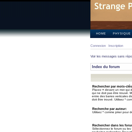
HOME
PHYSIQUE
Connexion
Inscription
Voir les messages sans rép
Index du forum
Rechercher par mots-clés
Placez
+
devant un mot qui do
qui ne doit pas être trouvé. 
entre des barres verticales d
doit être trouvé. Utilisez * co
Recherche par auteur:
Utilisez * comme joker pour de
Rechercher dans les for
Sélectionnez le forum ou les
souhaitez rechercher. Pour pl