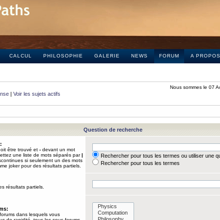
CALCUL
PHILOSOPHIE
GALERIE
NEWS
FORUM
A PROPO
Nous sommes le 07 A
onse
|
Voir les sujets actifs
Question de recherche
:
it être trouvé et
-
devant un mot
Mettez une liste de mots séparés par
|
Rechercher pour tous les termes ou utiliser une 
iscontinues si seulement un des mots
Rechercher pour tous les termes
mme joker pour des résultats partiels.
s résultats partiels.
ums:
 forums dans lesquels vous
us de rapidité, tous les sous-forums