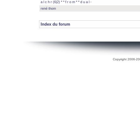
a l c h r (6|2) * * f r o m * * d u a l -
rené thom
Index du forum
Copyright 2006-200