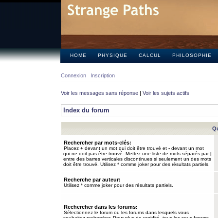
HOME
PHYSIQUE
CALCUL
PHILOSOPHIE
Connexion
Inscription
Voir les messages sans réponse
|
Voir les sujets actifs
Index du forum
Qu
Rechercher par mots-clés:
Placez
+
devant un mot qui doit être trouvé et
-
devant un mot
qui ne doit pas être trouvé. Mettez une liste de mots séparés par
|
entre des barres verticales discontinues si seulement un des mots
doit être trouvé. Utilisez * comme joker pour des résultats partiels.
Recherche par auteur:
Utilisez * comme joker pour des résultats partiels.
Rechercher dans les forums:
Sélectionnez le forum ou les forums dans lesquels vous
souhaitez rechercher. Pour plus de rapidité, tous les sous-forums