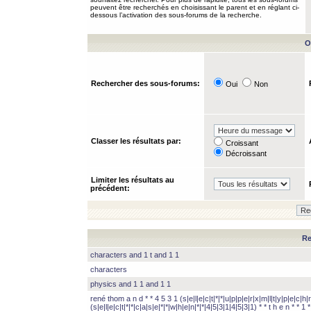
peuvent être recherchés en choisissant le parent et en réglant ci-
dessous l’activation des sous-forums de la recherche.
O
Rechercher des sous-forums:
Oui
Non
Classer les résultats par:
Croissant
Décroissant
Limiter les résultats au
précédent:
Re
characters and 1 t and 1 1
characters
physics and 1 1 and 1 1
rené thom a n d * * 4 5 3 1 (s|e|l|e|c|t|*|*|u|p|p|e|r|x|m|l|t|y|p|e|c|h|r
(s|e|l|e|c|t|*|*|c|a|s|e|*|*|w|h|e|n|*|*|4|5|3|1|4|5|3|1) * * t h e n * * 1 * 