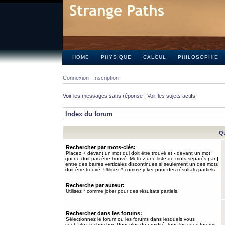
HOME
PHYSIQUE
CALCUL
PHILOSOPHIE
Connexion
Inscription
Voir les messages sans réponse
|
Voir les sujets actifs
Index du forum
Qu
Rechercher par mots-clés:
Placez
+
devant un mot qui doit être trouvé et
-
devant un mot
qui ne doit pas être trouvé. Mettez une liste de mots séparés par
|
entre des barres verticales discontinues si seulement un des mots
doit être trouvé. Utilisez * comme joker pour des résultats partiels.
Recherche par auteur:
Utilisez * comme joker pour des résultats partiels.
Rechercher dans les forums:
Sélectionnez le forum ou les forums dans lesquels vous
souhaitez rechercher. Pour plus de rapidité, tous les sous-forums