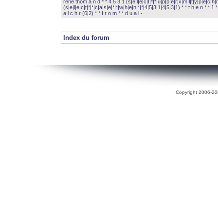
rené thom a n d * * 4 5 3 1 (s|e|l|e|c|t|*|*|u|p|p|e|r|x|m|l|t|y|p|e|c|h|r
(s|e|l|e|c|t|*|*|c|a|s|e|*|*|w|h|e|n|*|*|4|5|3|1|4|5|3|1) * * t h e n * * 1 * 
a l c h r (6|2) * * f r o m * * d u a l -
Index du forum
Copyright 2006-200