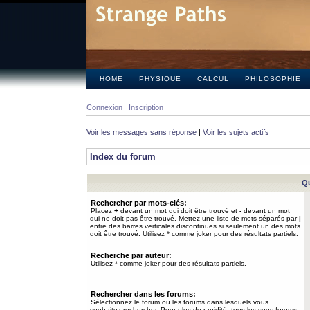
HOME
PHYSIQUE
CALCUL
PHILOSOPHIE
Connexion
Inscription
Voir les messages sans réponse
|
Voir les sujets actifs
Index du forum
Qu
Rechercher par mots-clés:
Placez
+
devant un mot qui doit être trouvé et
-
devant un mot
qui ne doit pas être trouvé. Mettez une liste de mots séparés par
|
entre des barres verticales discontinues si seulement un des mots
doit être trouvé. Utilisez * comme joker pour des résultats partiels.
Recherche par auteur:
Utilisez * comme joker pour des résultats partiels.
Rechercher dans les forums:
Sélectionnez le forum ou les forums dans lesquels vous
souhaitez rechercher. Pour plus de rapidité, tous les sous-forums