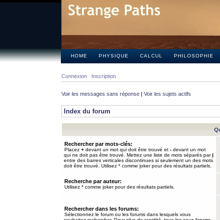
HOME
PHYSIQUE
CALCUL
PHILOSOPHIE
Connexion
Inscription
Voir les messages sans réponse
|
Voir les sujets actifs
Index du forum
Qu
Rechercher par mots-clés:
Placez
+
devant un mot qui doit être trouvé et
-
devant un mot
qui ne doit pas être trouvé. Mettez une liste de mots séparés par
|
entre des barres verticales discontinues si seulement un des mots
doit être trouvé. Utilisez * comme joker pour des résultats partiels.
Recherche par auteur:
Utilisez * comme joker pour des résultats partiels.
Rechercher dans les forums:
Sélectionnez le forum ou les forums dans lesquels vous
souhaitez rechercher. Pour plus de rapidité, tous les sous-forums