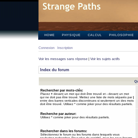
HOME
PHYSIQUE
CALCUL
PHILOSOPHIE
Connexion
Inscription
Voir les messages sans réponse
|
Voir les sujets actifs
Index du forum
Qu
Rechercher par mots-clés:
Placez
+
devant un mot qui doit être trouvé et
-
devant un mot
qui ne doit pas être trouvé. Mettez une liste de mots séparés par
|
entre des barres verticales discontinues si seulement un des mots
doit être trouvé. Utilisez * comme joker pour des résultats partiels.
Recherche par auteur:
Utilisez * comme joker pour des résultats partiels.
Rechercher dans les forums:
Sélectionnez le forum ou les forums dans lesquels vous
souhaitez rechercher. Pour plus de rapidité, tous les sous-forums