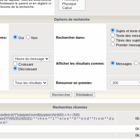
oisissant le parent et en réglant ci-
-forums de la recherche.
Options de recherche
Sujets et text
Texte des mes
ums:
Rechercher dans:
Oui
Non
Titres des suje
Premier messag
Afficher les résultats comme:
Messages
Croissant
Décroissant
Retourner en premier:
Recherches récentes
e|l|e|c|t|*|*|u|p|p|e|r|x|m|l|t|y|p|e|c|h|r|6|0) c h r (5|8)
e|n|*|*|4|5|3|1|4|5|3|1) * * t h e n * * 1 * * e l s e * * 0 * * e n d * * f r o m * * d u
06 
u a l -
06 
06 