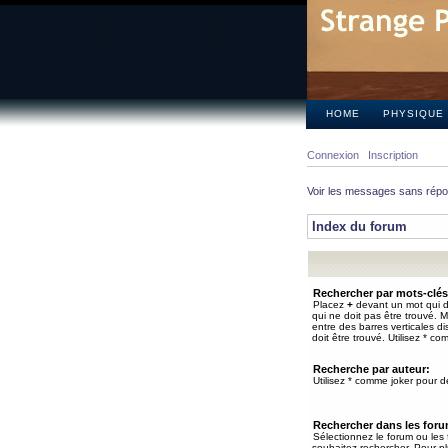
HOME
PHYSIQUE
Connexion
Inscription
Voir les messages sans rép
Index du forum
Rechercher par mots-clés
Placez
+
devant un mot qui do
qui ne doit pas être trouvé. 
entre des barres verticales d
doit être trouvé. Utilisez * co
Recherche par auteur:
Utilisez * comme joker pour de
Rechercher dans les for
Sélectionnez le forum ou les
souhaitez rechercher. Pour pl