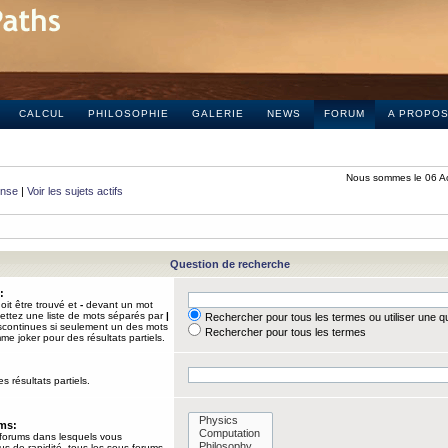
CALCUL
PHILOSOPHIE
GALERIE
NEWS
FORUM
A PROPO
Nous sommes le 06 A
onse
|
Voir les sujets actifs
Question de recherche
:
it être trouvé et
-
devant un mot
Mettez une liste de mots séparés par
|
Rechercher pour tous les termes ou utiliser une 
iscontinues si seulement un des mots
Rechercher pour tous les termes
mme joker pour des résultats partiels.
s résultats partiels.
ums:
 forums dans lesquels vous
us de rapidité, tous les sous-forums