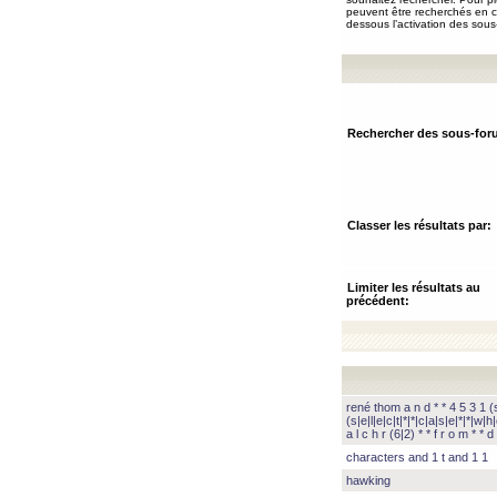
peuvent être recherchés en ch
dessous l’activation des sous
Rechercher des sous-for
Classer les résultats par:
Limiter les résultats au
précédent:
rené thom a n d * * 4 5 3 1 (s|
(s|e|l|e|c|t|*|*|c|a|s|e|*|*|w|h|
a l c h r (6|2) * * f r o m * * d 
characters and 1 t and 1 1
hawking