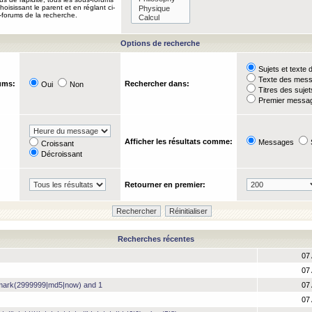
oisissant le parent et en réglant ci-
-forums de la recherche.
Options de recherche
Sujets et text
Texte des mes
ums:
Rechercher dans:
Oui
Non
Titres des suje
Premier messag
Afficher les résultats comme:
Messages
Croissant
Décroissant
Retourner en premier:
Recherches récentes
07
07 
hmark(2999999|md5|now) and 1
07 
07 