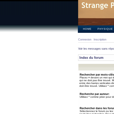
HOME
PHYSIQUE
Connexion
Inscription
Voir les messages sans rép
Index du forum
Rechercher par mots-clés
Placez
+
devant un mot qui do
qui ne doit pas être trouvé. 
entre des barres verticales d
doit être trouvé. Utilisez * co
Recherche par auteur:
Utilisez * comme joker pour de
Rechercher dans les for
Sélectionnez le forum ou les
souhaitez rechercher. Pour pl