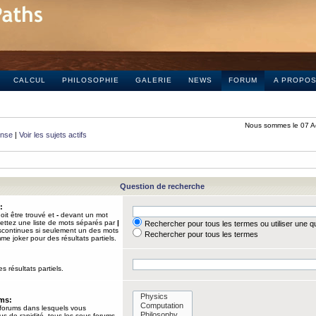
CALCUL
PHILOSOPHIE
GALERIE
NEWS
FORUM
A PROPO
Nous sommes le 07 A
onse
|
Voir les sujets actifs
Question de recherche
:
it être trouvé et
-
devant un mot
Mettez une liste de mots séparés par
|
Rechercher pour tous les termes ou utiliser une 
iscontinues si seulement un des mots
Rechercher pour tous les termes
mme joker pour des résultats partiels.
s résultats partiels.
ums:
 forums dans lesquels vous
us de rapidité, tous les sous-forums