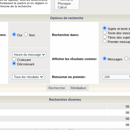
oisissant le parent et en réglant ci-
-forums de la recherche.
Options de recherche
Sujets et text
Texte des mes
ums:
Rechercher dans:
Oui
Non
Titres des suje
Premier messag
Afficher les résultats comme:
Messages
Croissant
Décroissant
Retourner en premier:
Recherches récentes
08 
08 
08 
08 