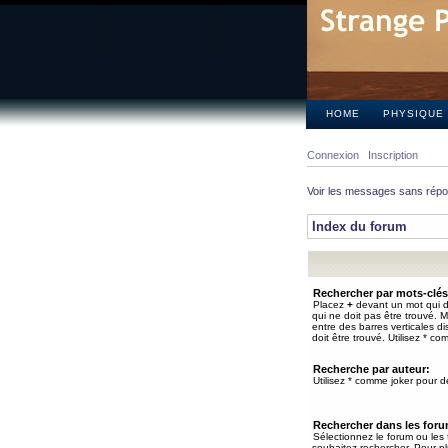
HOME
PHYSIQUE
Connexion
Inscription
Voir les messages sans rép
Index du forum
Rechercher par mots-clés
Placez
+
devant un mot qui do
qui ne doit pas être trouvé. 
entre des barres verticales d
doit être trouvé. Utilisez * co
Recherche par auteur:
Utilisez * comme joker pour de
Rechercher dans les for
Sélectionnez le forum ou les
souhaitez rechercher. Pour pl