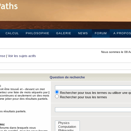
CALCUL
PHILOSOPHIE
GALERIE
NEWS
FORUM
A PROPO
Nous sommes le 08 A
onse
|
Voir les sujets actifs
Question de recherche
:
it être trouvé et
-
devant un mot
Mettez une liste de mots séparés par
|
Rechercher pour tous les termes ou utiliser une 
iscontinues si seulement un des mots
Rechercher pour tous les termes
mme joker pour des résultats partiels.
s résultats partiels.
ums:
 forums dans lesquels vous
us de rapidité, tous les sous-forums