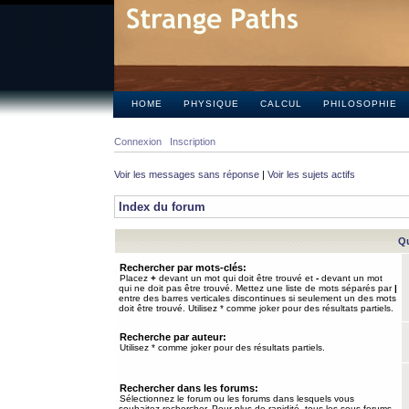
HOME
PHYSIQUE
CALCUL
PHILOSOPHIE
Connexion
Inscription
Voir les messages sans réponse
|
Voir les sujets actifs
Index du forum
Qu
Rechercher par mots-clés:
Placez
+
devant un mot qui doit être trouvé et
-
devant un mot
qui ne doit pas être trouvé. Mettez une liste de mots séparés par
|
entre des barres verticales discontinues si seulement un des mots
doit être trouvé. Utilisez * comme joker pour des résultats partiels.
Recherche par auteur:
Utilisez * comme joker pour des résultats partiels.
Rechercher dans les forums:
Sélectionnez le forum ou les forums dans lesquels vous
souhaitez rechercher. Pour plus de rapidité, tous les sous-forums