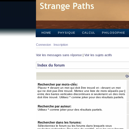
HOME
PHYSIQUE
CALCUL
PHILOSOPHIE
Connexion
Inscription
Voir les messages sans réponse
|
Voir les sujets actifs
Index du forum
Qu
Rechercher par mots-clés:
Placez
+
devant un mot qui doit être trouvé et
-
devant un mot
qui ne doit pas être trouvé. Mettez une liste de mots séparés par
|
entre des barres verticales discontinues si seulement un des mots
doit être trouvé. Utilisez * comme joker pour des résultats partiels.
Recherche par auteur:
Utilisez * comme joker pour des résultats partiels.
Rechercher dans les forums:
Sélectionnez le forum ou les forums dans lesquels vous
souhaitez rechercher. Pour plus de rapidité, tous les sous-forums