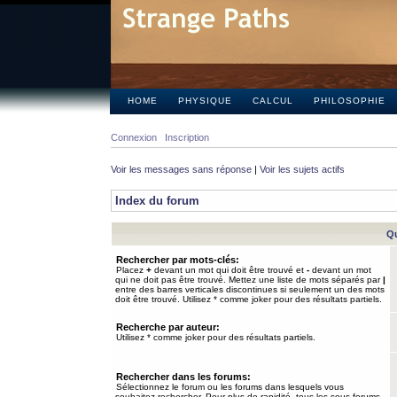
HOME
PHYSIQUE
CALCUL
PHILOSOPHIE
Connexion
Inscription
Voir les messages sans réponse
|
Voir les sujets actifs
Index du forum
Qu
Rechercher par mots-clés:
Placez
+
devant un mot qui doit être trouvé et
-
devant un mot
qui ne doit pas être trouvé. Mettez une liste de mots séparés par
|
entre des barres verticales discontinues si seulement un des mots
doit être trouvé. Utilisez * comme joker pour des résultats partiels.
Recherche par auteur:
Utilisez * comme joker pour des résultats partiels.
Rechercher dans les forums:
Sélectionnez le forum ou les forums dans lesquels vous
souhaitez rechercher. Pour plus de rapidité, tous les sous-forums