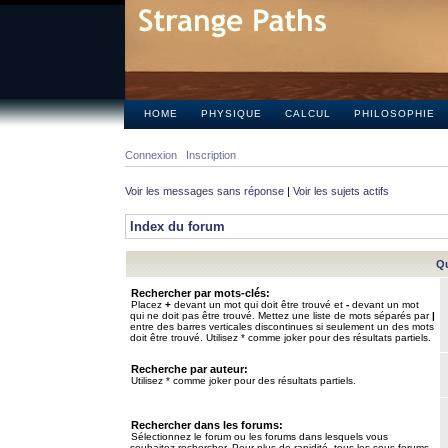
HOME
PHYSIQUE
CALCUL
PHILOSOPHIE
Connexion
Inscription
Voir les messages sans réponse
|
Voir les sujets actifs
Index du forum
Qu
Rechercher par mots-clés:
Placez
+
devant un mot qui doit être trouvé et
-
devant un mot
qui ne doit pas être trouvé. Mettez une liste de mots séparés par
|
entre des barres verticales discontinues si seulement un des mots
doit être trouvé. Utilisez * comme joker pour des résultats partiels.
Recherche par auteur:
Utilisez * comme joker pour des résultats partiels.
Rechercher dans les forums:
Sélectionnez le forum ou les forums dans lesquels vous
souhaitez rechercher. Pour plus de rapidité, tous les sous-forums