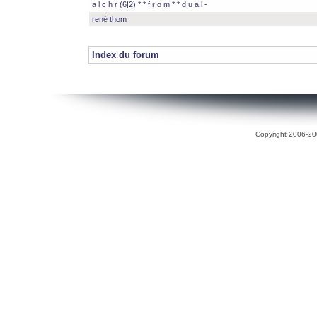
a l c h r (6|2) * * f r o m * * d u a l -
rené thom
Index du forum
Copyright 2006-200