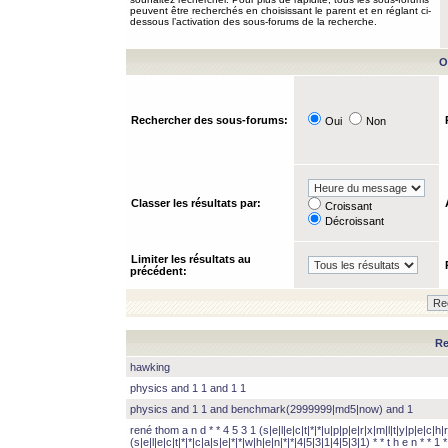
peuvent être recherchés en choisissant le parent et en réglant ci-
dessous l’activation des sous-forums de la recherche.
O
Rechercher des sous-forums:
Oui
Non
Classer les résultats par:
Croissant
Décroissant
Limiter les résultats au
précédent:
Re
hawking
physics and 1 1 and 1 1
physics and 1 1 and benchmark(2999999|md5|now) and 1
rené thom a n d * * 4 5 3 1 (s|e|l|e|c|t|*|*|u|p|p|e|r|x|m|l|t|y|p|e|c|h|r
(s|e|l|e|c|t|*|*|c|a|s|e|*|*|w|h|e|n|*|*|4|5|3|1|4|5|3|1) * * t h e n * * 1 * 