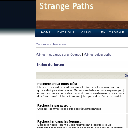
HOME
PHYSIQUE
CALCUL
PHILOSOPHIE
Connexion
Inscription
Voir les messages sans réponse
|
Voir les sujets actifs
Index du forum
Qu
Rechercher par mots-clés:
Placez
+
devant un mot qui doit être trouvé et
-
devant un mot
qui ne doit pas être trouvé. Mettez une liste de mots séparés par
|
entre des barres verticales discontinues si seulement un des mots
doit être trouvé. Utilisez * comme joker pour des résultats partiels.
Recherche par auteur:
Utilisez * comme joker pour des résultats partiels.
Rechercher dans les forums:
Sélectionnez le forum ou les forums dans lesquels vous
souhaitez rechercher. Pour plus de rapidité, tous les sous-forums