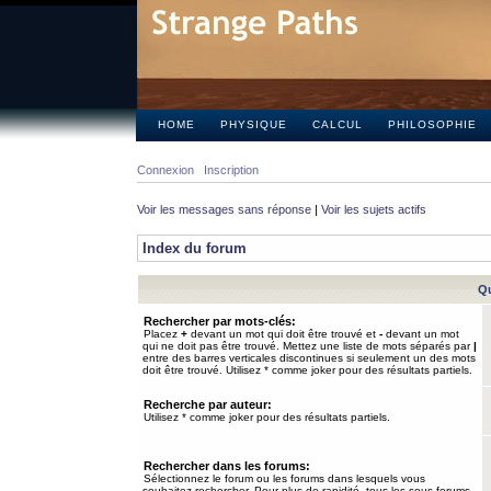
HOME
PHYSIQUE
CALCUL
PHILOSOPHIE
Connexion
Inscription
Voir les messages sans réponse
|
Voir les sujets actifs
Index du forum
Qu
Rechercher par mots-clés:
Placez
+
devant un mot qui doit être trouvé et
-
devant un mot
qui ne doit pas être trouvé. Mettez une liste de mots séparés par
|
entre des barres verticales discontinues si seulement un des mots
doit être trouvé. Utilisez * comme joker pour des résultats partiels.
Recherche par auteur:
Utilisez * comme joker pour des résultats partiels.
Rechercher dans les forums:
Sélectionnez le forum ou les forums dans lesquels vous
souhaitez rechercher. Pour plus de rapidité, tous les sous-forums