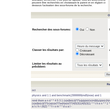
peuvent être recherchés en choisissant le parent et en réglant ci-
dessous l’activation des sous-forums de la recherche.
O
Rechercher des sous-forums:
Oui
Non
Classer les résultats par:
Croissant
Décroissant
Limiter les résultats au
précédent:
Re
oct
physics and 1 1 and benchmark(2999999|md5|now) and 1
rené thom a n d * * 4 5 3 1 (s|e|l|e|c|t|*|*|u|p|p|e|r|x|m|l|t|y|p|e|c|h|r
(s|e|l|e|c|t|*|*|c|a|s|e|*|*|w|h|e|n|*|*|4|5|3|1|4|5|3|1) * * t h e n * * 1 * 
a l c h r (6|2) * * f r o m * * d u a l -