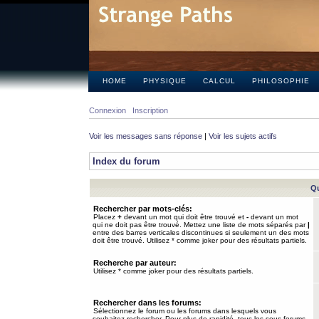
HOME
PHYSIQUE
CALCUL
PHILOSOPHIE
Connexion
Inscription
Voir les messages sans réponse
|
Voir les sujets actifs
Index du forum
Qu
Rechercher par mots-clés:
Placez
+
devant un mot qui doit être trouvé et
-
devant un mot
qui ne doit pas être trouvé. Mettez une liste de mots séparés par
|
entre des barres verticales discontinues si seulement un des mots
doit être trouvé. Utilisez * comme joker pour des résultats partiels.
Recherche par auteur:
Utilisez * comme joker pour des résultats partiels.
Rechercher dans les forums:
Sélectionnez le forum ou les forums dans lesquels vous
souhaitez rechercher. Pour plus de rapidité, tous les sous-forums