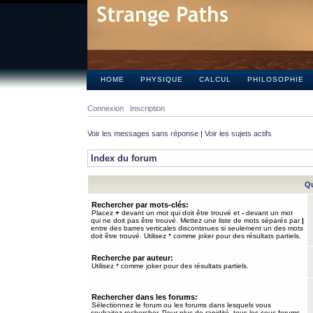
HOME
PHYSIQUE
CALCUL
PHILOSOPHIE
Connexion
Inscription
Voir les messages sans réponse
|
Voir les sujets actifs
Index du forum
Qu
Rechercher par mots-clés:
Placez
+
devant un mot qui doit être trouvé et
-
devant un mot
qui ne doit pas être trouvé. Mettez une liste de mots séparés par
|
entre des barres verticales discontinues si seulement un des mots
doit être trouvé. Utilisez * comme joker pour des résultats partiels.
Recherche par auteur:
Utilisez * comme joker pour des résultats partiels.
Rechercher dans les forums:
Sélectionnez le forum ou les forums dans lesquels vous
souhaitez rechercher. Pour plus de rapidité, tous les sous-forums