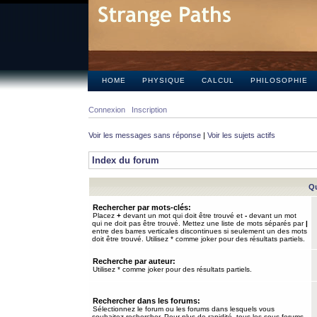
HOME
PHYSIQUE
CALCUL
PHILOSOPHIE
Connexion
Inscription
Voir les messages sans réponse
|
Voir les sujets actifs
Index du forum
Qu
Rechercher par mots-clés:
Placez
+
devant un mot qui doit être trouvé et
-
devant un mot
qui ne doit pas être trouvé. Mettez une liste de mots séparés par
|
entre des barres verticales discontinues si seulement un des mots
doit être trouvé. Utilisez * comme joker pour des résultats partiels.
Recherche par auteur:
Utilisez * comme joker pour des résultats partiels.
Rechercher dans les forums:
Sélectionnez le forum ou les forums dans lesquels vous
souhaitez rechercher. Pour plus de rapidité, tous les sous-forums