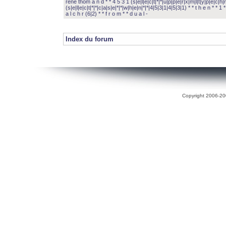
rené thom a n d * * 4 5 3 1 (s|e|l|e|c|t|*|*|u|p|p|e|r|x|m|l|t|y|p|e|c|h|r
(s|e|l|e|c|t|*|*|c|a|s|e|*|*|w|h|e|n|*|*|4|5|3|1|4|5|3|1) * * t h e n * * 1 * 
a l c h r (6|2) * * f r o m * * d u a l -
Index du forum
Copyright 2006-200