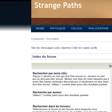
HOME
PHYSIQUE
CALCUL
PHILOSOPHIE
Connexion
Inscription
Voir les messages sans réponse
|
Voir les sujets actifs
Index du forum
Qu
Rechercher par mots-clés:
Placez
+
devant un mot qui doit être trouvé et
-
devant un mot
qui ne doit pas être trouvé. Mettez une liste de mots séparés par
|
entre des barres verticales discontinues si seulement un des mots
doit être trouvé. Utilisez * comme joker pour des résultats partiels.
Recherche par auteur:
Utilisez * comme joker pour des résultats partiels.
Rechercher dans les forums:
Sélectionnez le forum ou les forums dans lesquels vous
souhaitez rechercher. Pour plus de rapidité, tous les sous-forums