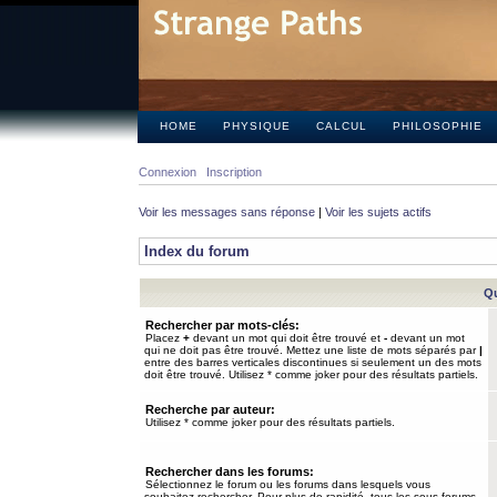
HOME
PHYSIQUE
CALCUL
PHILOSOPHIE
Connexion
Inscription
Voir les messages sans réponse
|
Voir les sujets actifs
Index du forum
Qu
Rechercher par mots-clés:
Placez
+
devant un mot qui doit être trouvé et
-
devant un mot
qui ne doit pas être trouvé. Mettez une liste de mots séparés par
|
entre des barres verticales discontinues si seulement un des mots
doit être trouvé. Utilisez * comme joker pour des résultats partiels.
Recherche par auteur:
Utilisez * comme joker pour des résultats partiels.
Rechercher dans les forums:
Sélectionnez le forum ou les forums dans lesquels vous
souhaitez rechercher. Pour plus de rapidité, tous les sous-forums