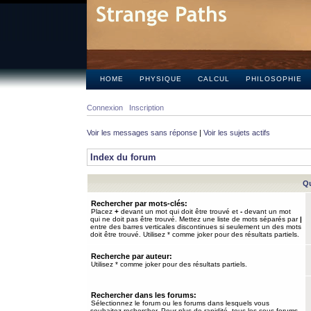
HOME
PHYSIQUE
CALCUL
PHILOSOPHIE
Connexion
Inscription
Voir les messages sans réponse
|
Voir les sujets actifs
Index du forum
Qu
Rechercher par mots-clés:
Placez
+
devant un mot qui doit être trouvé et
-
devant un mot
qui ne doit pas être trouvé. Mettez une liste de mots séparés par
|
entre des barres verticales discontinues si seulement un des mots
doit être trouvé. Utilisez * comme joker pour des résultats partiels.
Recherche par auteur:
Utilisez * comme joker pour des résultats partiels.
Rechercher dans les forums:
Sélectionnez le forum ou les forums dans lesquels vous
souhaitez rechercher. Pour plus de rapidité, tous les sous-forums