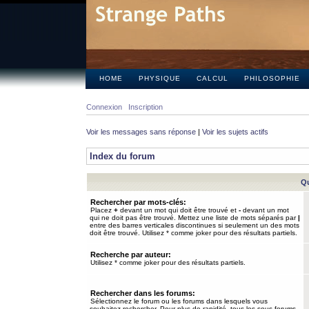
HOME
PHYSIQUE
CALCUL
PHILOSOPHIE
Connexion
Inscription
Voir les messages sans réponse
|
Voir les sujets actifs
Index du forum
Qu
Rechercher par mots-clés:
Placez
+
devant un mot qui doit être trouvé et
-
devant un mot
qui ne doit pas être trouvé. Mettez une liste de mots séparés par
|
entre des barres verticales discontinues si seulement un des mots
doit être trouvé. Utilisez * comme joker pour des résultats partiels.
Recherche par auteur:
Utilisez * comme joker pour des résultats partiels.
Rechercher dans les forums:
Sélectionnez le forum ou les forums dans lesquels vous
souhaitez rechercher. Pour plus de rapidité, tous les sous-forums