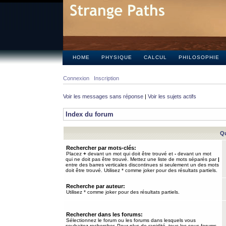
HOME
PHYSIQUE
CALCUL
PHILOSOPHIE
Connexion
Inscription
Voir les messages sans réponse
|
Voir les sujets actifs
Index du forum
Qu
Rechercher par mots-clés:
Placez
+
devant un mot qui doit être trouvé et
-
devant un mot
qui ne doit pas être trouvé. Mettez une liste de mots séparés par
|
entre des barres verticales discontinues si seulement un des mots
doit être trouvé. Utilisez * comme joker pour des résultats partiels.
Recherche par auteur:
Utilisez * comme joker pour des résultats partiels.
Rechercher dans les forums:
Sélectionnez le forum ou les forums dans lesquels vous
souhaitez rechercher. Pour plus de rapidité, tous les sous-forums