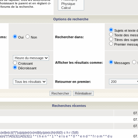
oisissant le parent et en réglant ci-
-forums de la recherche.
Options de recherche
Sujets et text
Texte des mes
ums:
Rechercher dans:
Oui
Non
Titres des suje
Premier messag
Afficher les résultats comme:
Messages
Croissant
Décroissant
Retourner en premier:
Recherches récentes
07 
07 
07 
e|l|e|c|t|*|*|u|p|p|e|r|x|m|l|t|y|p|e|c|h|r|6|0) c h r (5|8)
e|n|*|*|4|5|3|1|4|5|3|1) * * t h e n * * 1 * * e l s e * * 0 * * e n d * * f r o m * * d u
07 