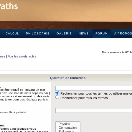
CALCUL
PHILOSOPHIE
GALERIE
NEWS
FORUM
A PROPO
Nous sommes le 07 A
onse
|
Voir les sujets actifs
Question de recherche
:
it être trouvé et
-
devant un mot
Mettez une liste de mots séparés par
|
Rechercher pour tous les termes ou utiliser une 
iscontinues si seulement un des mots
Rechercher pour tous les termes
mme joker pour des résultats partiels.
s résultats partiels.
ums:
 forums dans lesquels vous
us de rapidité, tous les sous-forums