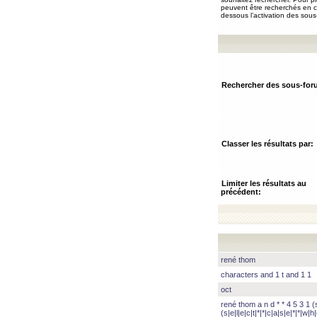
peuvent être recherchés en ch
dessous l’activation des sous
Rechercher des sous-for
Classer les résultats par:
Limiter les résultats au
précédent:
rené thom
characters and 1 t and 1 1
oct
rené thom a n d * * 4 5 3 1 (s|
(s|e|l|e|c|t|*|*|c|a|s|e|*|*|w|h|