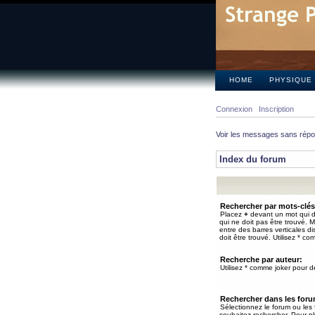
HOME
PHYSIQUE
Connexion
Inscription
Voir les messages sans rép
Index du forum
Rechercher par mots-clés
Placez
+
devant un mot qui do
qui ne doit pas être trouvé. 
entre des barres verticales d
doit être trouvé. Utilisez * co
Recherche par auteur:
Utilisez * comme joker pour de
Rechercher dans les for
Sélectionnez le forum ou les
souhaitez rechercher. Pour pl