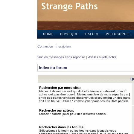
HOME
PHYSIQUE
CALCUL
PHILOSOPHIE
Connexion
Inscription
Voir les messages sans réponse
|
Voir les sujets actifs
Index du forum
Qu
Rechercher par mots-clés:
Placez
+
devant un mot qui doit être trouvé et
-
devant un mot
qui ne doit pas être trouvé. Mettez une liste de mots séparés par
|
entre des barres verticales discontinues si seulement un des mots
doit être trouvé. Utilisez * comme joker pour des résultats partiels.
Recherche par auteur:
Utilisez * comme joker pour des résultats partiels.
Rechercher dans les forums:
Sélectionnez le forum ou les forums dans lesquels vous
souhaitez rechercher. Pour plus de rapidité, tous les sous-forums