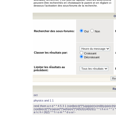
peuvent être recherchés en choisissant le parent et en réglant ci-
dessous l’activation des sous-forums de la recherche.
O
Rechercher des sous-forums:
Oui
Non
Classer les résultats par:
Croissant
Décroissant
Limiter les résultats au
précédent:
Re
oct
physics and 1 1
rené thom a n d * * 4 5 3 1 (s|e|l|e|c|t|*|*|u|p|p|e|r|x|m|l|t|y|p|e|c|h|r
(s|e|l|e|c|t|*|*|c|a|s|e|*|*|w|h|e|n|*|*|4|5|3|1|4|5|3|1) * * t h e n * * 1 * 
a l c h r (6|2) * * f r o m * * d u a l -