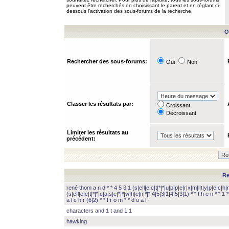
peuvent être recherchés en choisissant le parent et en réglant ci-
dessous l’activation des sous-forums de la recherche.
O
Rechercher des sous-forums:
Oui
Non
Classer les résultats par:
Croissant
Décroissant
Limiter les résultats au
précédent:
Re
rené thom a n d * * 4 5 3 1 (s|e|l|e|c|t|*|*|u|p|p|e|r|x|m|l|t|y|p|e|c|h|r
(s|e|l|e|c|t|*|*|c|a|s|e|*|*|w|h|e|n|*|*|4|5|3|1|4|5|3|1) * * t h e n * * 1 * 
a l c h r (6|2) * * f r o m * * d u a l -
characters and 1 t and 1 1
hawking