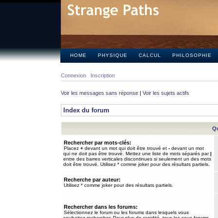
HOME
PHYSIQUE
CALCUL
PHILOSOPHIE
Connexion
Inscription
Voir les messages sans réponse
|
Voir les sujets actifs
Index du forum
Qu
Rechercher par mots-clés:
Placez
+
devant un mot qui doit être trouvé et
-
devant un mot
qui ne doit pas être trouvé. Mettez une liste de mots séparés par
|
entre des barres verticales discontinues si seulement un des mots
doit être trouvé. Utilisez * comme joker pour des résultats partiels.
Recherche par auteur:
Utilisez * comme joker pour des résultats partiels.
Rechercher dans les forums:
Sélectionnez le forum ou les forums dans lesquels vous
souhaitez rechercher. Pour plus de rapidité, tous les sous-forums