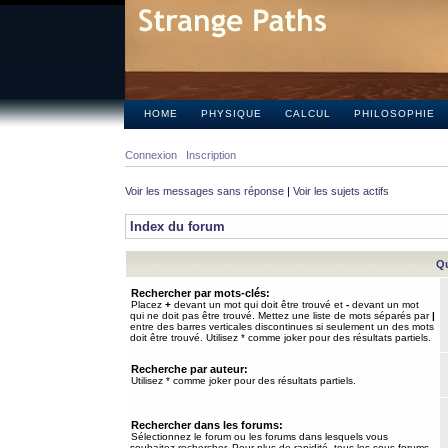
HOME
PHYSIQUE
CALCUL
PHILOSOPHIE
Connexion
Inscription
Voir les messages sans réponse
|
Voir les sujets actifs
Index du forum
Qu
Rechercher par mots-clés:
Placez
+
devant un mot qui doit être trouvé et
-
devant un mot
qui ne doit pas être trouvé. Mettez une liste de mots séparés par
|
entre des barres verticales discontinues si seulement un des mots
doit être trouvé. Utilisez * comme joker pour des résultats partiels.
Recherche par auteur:
Utilisez * comme joker pour des résultats partiels.
Rechercher dans les forums:
Sélectionnez le forum ou les forums dans lesquels vous
souhaitez rechercher. Pour plus de rapidité, tous les sous-forums