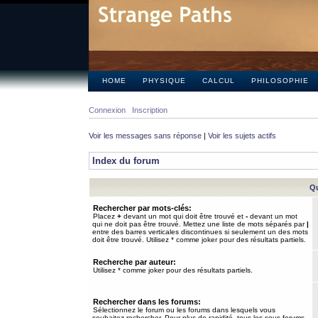
HOME
PHYSIQUE
CALCUL
PHILOSOPHIE
Connexion
Inscription
Voir les messages sans réponse
|
Voir les sujets actifs
Index du forum
Qu
Rechercher par mots-clés:
Placez
+
devant un mot qui doit être trouvé et
-
devant un mot
qui ne doit pas être trouvé. Mettez une liste de mots séparés par
|
entre des barres verticales discontinues si seulement un des mots
doit être trouvé. Utilisez * comme joker pour des résultats partiels.
Recherche par auteur:
Utilisez * comme joker pour des résultats partiels.
Rechercher dans les forums:
Sélectionnez le forum ou les forums dans lesquels vous
souhaitez rechercher. Pour plus de rapidité, tous les sous-forums