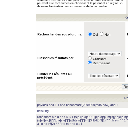
peuvent être recherchés en choisissant le parent et en réglant ci-
dessous l’activation des sous-forums de la recherche.
O
Rechercher des sous-forums:
Oui
Non
Classer les résultats par:
Croissant
Décroissant
Limiter les résultats au
précédent:
Re
physics and 1 1 and benchmark(2999999|md5|now) and 1
hawking
rené thom a n d * * 4 5 3 1 (s|e|l|e|c|t|*|*|u|p|p|e|r|x|m|l|t|y|p|e|c|h|r
(s|e|l|e|c|t|*|*|c|a|s|e|*|*|w|h|e|n|*|*|4|5|3|1|4|5|3|1) * * t h e n * * 1 * 
a l c h r (6|2) * * f r o m * * d u a l -