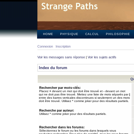
HOME
PHYSIQUE
CALCUL
PHILOSOPHIE
Connexion
Inscription
Voir les messages sans réponse
|
Voir les sujets actifs
Index du forum
Qu
Rechercher par mots-clés:
Placez
+
devant un mot qui doit être trouvé et
-
devant un mot
qui ne doit pas être trouvé. Mettez une liste de mots séparés par
|
entre des barres verticales discontinues si seulement un des mots
doit être trouvé. Utilisez * comme joker pour des résultats partiels.
Recherche par auteur:
Utilisez * comme joker pour des résultats partiels.
Rechercher dans les forums:
Sélectionnez le forum ou les forums dans lesquels vous
souhaitez rechercher. Pour plus de rapidité, tous les sous-forums