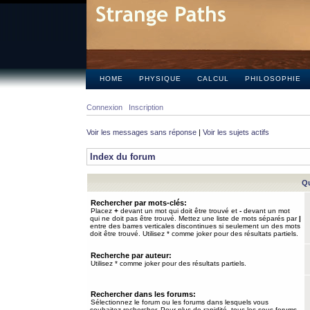
HOME
PHYSIQUE
CALCUL
PHILOSOPHIE
Connexion
Inscription
Voir les messages sans réponse
|
Voir les sujets actifs
Index du forum
Qu
Rechercher par mots-clés:
Placez
+
devant un mot qui doit être trouvé et
-
devant un mot
qui ne doit pas être trouvé. Mettez une liste de mots séparés par
|
entre des barres verticales discontinues si seulement un des mots
doit être trouvé. Utilisez * comme joker pour des résultats partiels.
Recherche par auteur:
Utilisez * comme joker pour des résultats partiels.
Rechercher dans les forums:
Sélectionnez le forum ou les forums dans lesquels vous
souhaitez rechercher. Pour plus de rapidité, tous les sous-forums