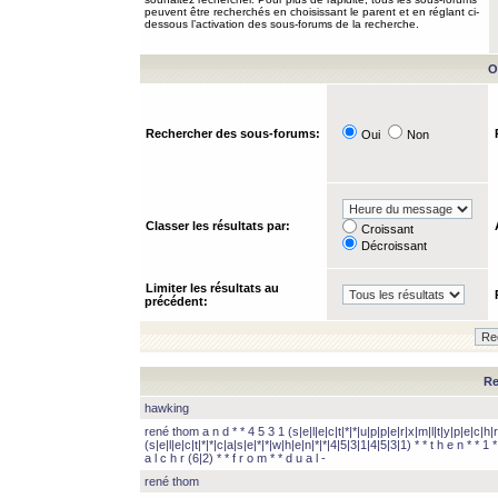
peuvent être recherchés en choisissant le parent et en réglant ci-
dessous l’activation des sous-forums de la recherche.
O
Rechercher des sous-forums:
Oui
Non
Classer les résultats par:
Croissant
Décroissant
Limiter les résultats au
précédent:
Re
hawking
rené thom a n d * * 4 5 3 1 (s|e|l|e|c|t|*|*|u|p|p|e|r|x|m|l|t|y|p|e|c|h|r
(s|e|l|e|c|t|*|*|c|a|s|e|*|*|w|h|e|n|*|*|4|5|3|1|4|5|3|1) * * t h e n * * 1 * 
a l c h r (6|2) * * f r o m * * d u a l -
rené thom