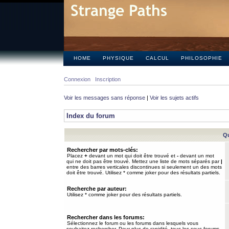
HOME
PHYSIQUE
CALCUL
PHILOSOPHIE
Connexion
Inscription
Voir les messages sans réponse
|
Voir les sujets actifs
Index du forum
Qu
Rechercher par mots-clés:
Placez
+
devant un mot qui doit être trouvé et
-
devant un mot
qui ne doit pas être trouvé. Mettez une liste de mots séparés par
|
entre des barres verticales discontinues si seulement un des mots
doit être trouvé. Utilisez * comme joker pour des résultats partiels.
Recherche par auteur:
Utilisez * comme joker pour des résultats partiels.
Rechercher dans les forums:
Sélectionnez le forum ou les forums dans lesquels vous
souhaitez rechercher. Pour plus de rapidité, tous les sous-forums