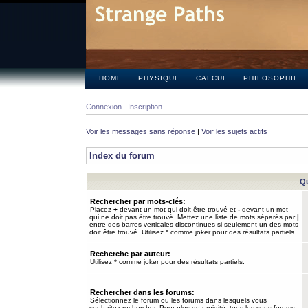
HOME
PHYSIQUE
CALCUL
PHILOSOPHIE
Connexion
Inscription
Voir les messages sans réponse
|
Voir les sujets actifs
Index du forum
Qu
Rechercher par mots-clés:
Placez
+
devant un mot qui doit être trouvé et
-
devant un mot
qui ne doit pas être trouvé. Mettez une liste de mots séparés par
|
entre des barres verticales discontinues si seulement un des mots
doit être trouvé. Utilisez * comme joker pour des résultats partiels.
Recherche par auteur:
Utilisez * comme joker pour des résultats partiels.
Rechercher dans les forums:
Sélectionnez le forum ou les forums dans lesquels vous
souhaitez rechercher. Pour plus de rapidité, tous les sous-forums