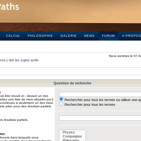
CALCUL
PHILOSOPHIE
GALERIE
NEWS
FORUM
A PROPO
Nous sommes le 07 A
onse
|
Voir les sujets actifs
Question de recherche
:
it être trouvé et
-
devant un mot
Mettez une liste de mots séparés par
|
Rechercher pour tous les termes ou utiliser une 
iscontinues si seulement un des mots
Rechercher pour tous les termes
mme joker pour des résultats partiels.
s résultats partiels.
ums:
 forums dans lesquels vous
us de rapidité, tous les sous-forums