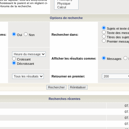
oisissant le parent et en réglant ci-
-forums de la recherche.
Options de recherche
Sujets et text
Texte des mes
ums:
Rechercher dans:
Oui
Non
Titres des suje
Premier messag
Afficher les résultats comme:
Messages
Croissant
Décroissant
Retourner en premier:
Recherches récentes
07 
07 
07 
07 