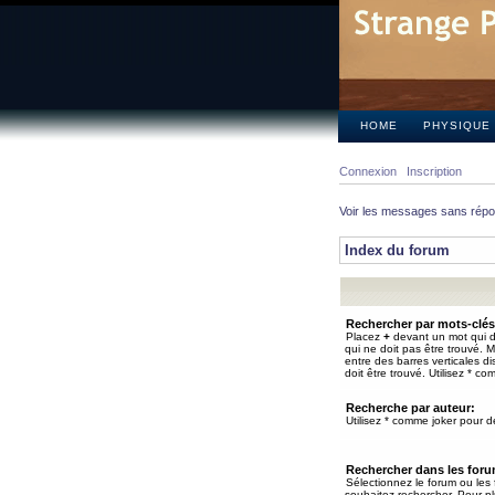
HOME
PHYSIQUE
Connexion
Inscription
Voir les messages sans rép
Index du forum
Rechercher par mots-clés
Placez
+
devant un mot qui do
qui ne doit pas être trouvé. 
entre des barres verticales d
doit être trouvé. Utilisez * co
Recherche par auteur:
Utilisez * comme joker pour de
Rechercher dans les for
Sélectionnez le forum ou les
souhaitez rechercher. Pour pl