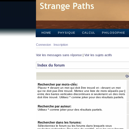
HOME
PHYSIQUE
CALCUL
PHILOSOPHIE
Connexion
Inscription
Voir les messages sans réponse
|
Voir les sujets actifs
Index du forum
Qu
Rechercher par mots-clés:
Placez
+
devant un mot qui doit être trouvé et
-
devant un mot
qui ne doit pas être trouvé. Mettez une liste de mots séparés par
|
entre des barres verticales discontinues si seulement un des mots
doit être trouvé. Utilisez * comme joker pour des résultats partiels.
Recherche par auteur:
Utilisez * comme joker pour des résultats partiels.
Rechercher dans les forums:
Sélectionnez le forum ou les forums dans lesquels vous
souhaitez rechercher. Pour plus de rapidité, tous les sous-forums