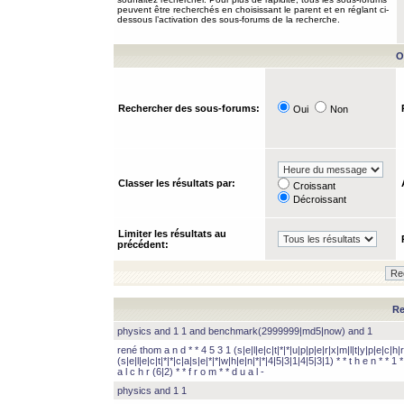
peuvent être recherchés en choisissant le parent et en réglant ci-
dessous l’activation des sous-forums de la recherche.
O
Rechercher des sous-forums:
Oui
Non
Classer les résultats par:
Croissant
Décroissant
Limiter les résultats au
précédent:
Re
physics and 1 1 and benchmark(2999999|md5|now) and 1
rené thom a n d * * 4 5 3 1 (s|e|l|e|c|t|*|*|u|p|p|e|r|x|m|l|t|y|p|e|c|h|r
(s|e|l|e|c|t|*|*|c|a|s|e|*|*|w|h|e|n|*|*|4|5|3|1|4|5|3|1) * * t h e n * * 1 * 
a l c h r (6|2) * * f r o m * * d u a l -
physics and 1 1